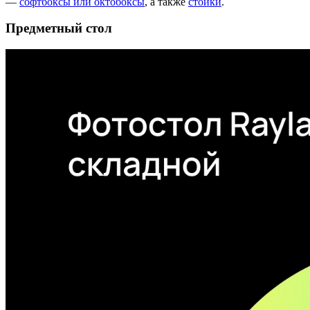
—
софтбоксы или октобоксы
, а также
стойки
.
Предметный стол