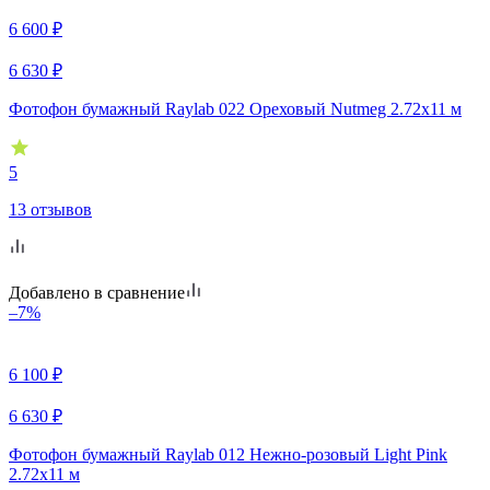
6 600
₽
6 630
₽
Фотофон бумажный Raylab 022 Ореховый Nutmeg 2.72x11 м
5
13 отзывов
Добавлено в сравнение
–7%
6 100
₽
6 630
₽
Фотофон бумажный Raylab 012 Нежно-розовый Light Pink
2.72x11 м