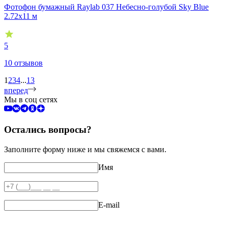
Фотофон бумажный Raylab 037 Небесно-голубой Sky Blue
2.72x11 м
5
10 отзывов
1
2
3
4
...
13
вперед
Мы в соц сетях
Остались вопросы?
Заполните форму ниже и мы свяжемся с вами.
Имя
E-mail