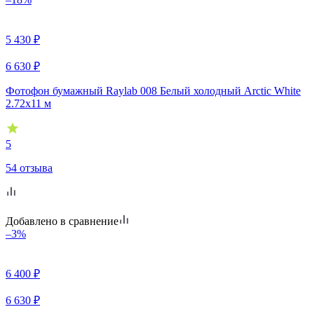
5 430
₽
6 630
₽
Фотофон бумажный Raylab 008 Белый холодный Arctic White
2.72x11 м
5
54 отзыва
Добавлено в сравнение
–3%
6 400
₽
6 630
₽