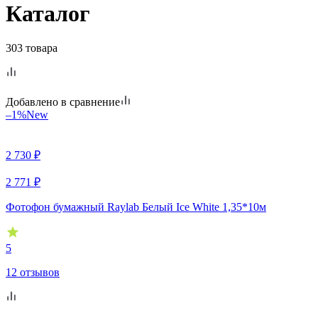
Каталог
303 товара
Добавлено в сравнение
–1%
New
2 730
₽
2 771
₽
Фотофон бумажный Raylab Белый Ice White 1,35*10м
5
12 отзывов