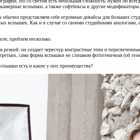
ии. Но со светом есть небольшая сложность: нужен он всегда, а
накамерные вспышки, а также софтбоксы и другие модификатор
мы обычно представляем себе огромные девайсы для больших ст
х вспышек. Как и в случае со своими студийными аналогами, о
еле, проблем несколько.
 резкий: он создает чересчур контрастные тени и пересвеченны
В-третьих, сама форма вспышки не слишком фотогеничная (об это
спышки есть и какие у них преимущества?