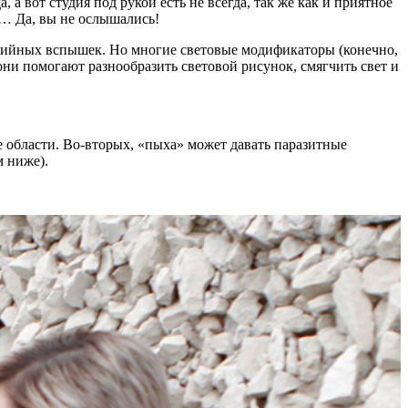
 вот студия под рукой есть не всегда, так же как и приятное
ы… Да, вы не ослышались!
удийных вспышек. Но многие световые модификаторы (конечно,
ни помогают разнообразить световой рисунок, смягчить свет и
е области. Во-вторых, «пыха» может давать паразитные
м ниже).