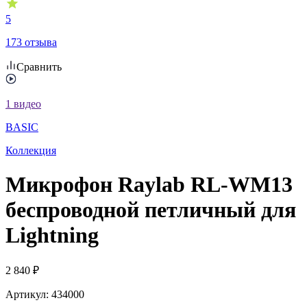
5
173 отзыва
Сравнить
1
видео
BASIC
Коллекция
Микрофон Raylab RL-WM13
беспроводной петличный для
Lightning
2 840
₽
Артикул:
434000