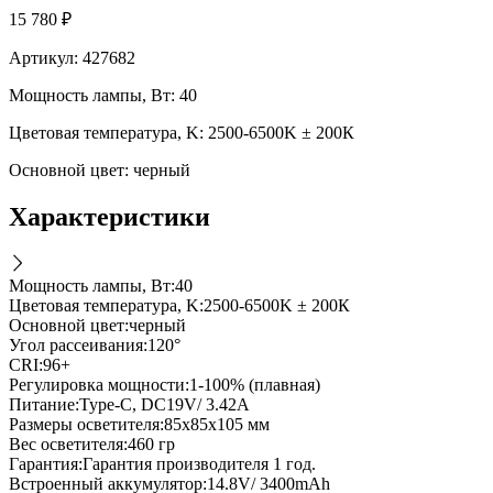
15 780
₽
Артикул:
427682
Мощность лампы, Вт: 40
Цветовая температура, K: 2500-6500K ± 200К
Основной цвет: черный
Характеристики
Мощность лампы, Вт
:
40
Цветовая температура, K
:
2500-6500K ± 200К
Основной цвет
:
черный
Угол рассеивания
:
120°
CRI
:
96+
Регулировка мощности
:
1-100% (плавная)
Питание
:
Type-C, DC19V/ 3.42A
Размеры осветителя
:
85х85х105 мм
Вес осветителя
:
460 гр
Гарантия
:
Гарантия производителя 1 год.
Встроенный аккумулятор
:
14.8V/ 3400mAh