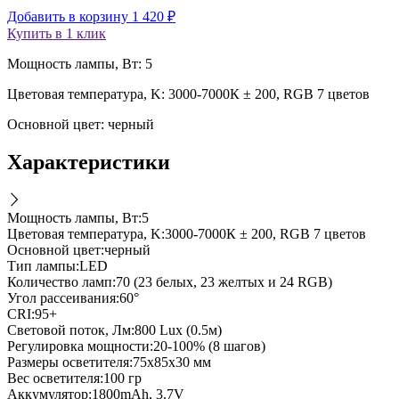
Добавить в корзину
1 420
₽
Купить в 1 клик
Мощность лампы, Вт: 5
Цветовая температура, K: 3000-7000К ± 200, RGB 7 цветов
Основной цвет: черный
Характеристики
Мощность лампы, Вт
:
5
Цветовая температура, K
:
3000-7000К ± 200, RGB 7 цветов
Основной цвет
:
черный
Тип лампы
:
LED
Количество ламп
:
70 (23 белых, 23 желтых и 24 RGB)
Угол рассеивания
:
60°
CRI
:
95+
Световой поток, Лм
:
800 Lux (0.5м)
Регулировка мощности
:
20-100% (8 шагов)
Размеры осветителя
:
75х85х30 мм
Вес осветителя
:
100 гр
Аккумулятор
:
1800mAh, 3.7V