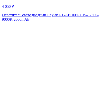
4 050
₽
Осветитель светодиодный Raylab RL-LED06RGB-2 2500-
9000K 2000mAh
Мы в соц сетях
Остались вопросы?
Заполните форму ниже и мы свяжемся с вами.
Имя
E-mail