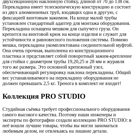
двухсекционную наклонную стойку, длиной от 70 до 138 см.
Перекладина имеет телескопическую конструкцию и состоит
из двух алюминиевых труб, входящих одна в другую, с
фиксацией винтовым зажимом. На конце малой трубы
установлен стандартный адаптер для монтажа оборудования.
Перекладина оснащена мешком для сыпучего груза. Он
крепится на винтовой крюк на конце изделия и служит для
устойчивости и равновесного положения системы. Помимо
мешка, перекладина укомплектована соединительной муфтой.
Она очень прочная, выполнена из конструкционного
пластика и представляет собой поворотный зажим-крепление
для стойки с диаметром трубы 19,20,25 и 28 мм и журавля
того же размера. Это основной крепежный узел,
обеспечивающий регулировку наклона перекладины. Общий
вес устанавливаемого на перекладину оборудования не
должен превышать 2,5 кг. Тренога в комплект не входит!
Коллекция PRO STUDIO
Студийная съёмка требует профессионального оборудования
самого высокого качества. Поэтому наши инженеры и
эксперты по фотографии создали коллекцию PRO STUDIO: в
неё вошли лучшие товары, чтобы вы могли заниматься
любимым делом, не отвлекаясь на лишние детали.