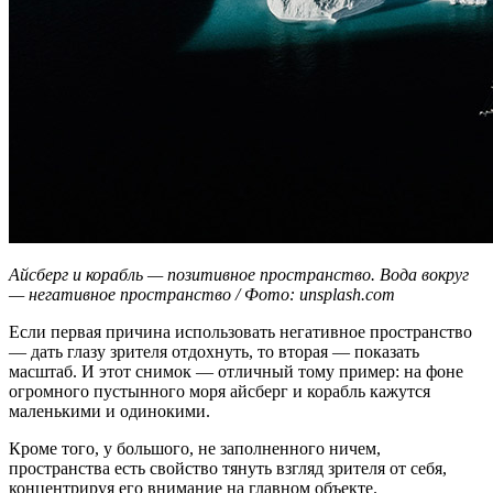
Айсберг и корабль — позитивное пространство. Вода вокруг
— негативное пространство / Фото: unsplash.com
Если первая причина использовать негативное пространство
— дать глазу зрителя отдохнуть, то вторая — показать
масштаб. И этот снимок — отличный тому пример: на фоне
огромного пустынного моря айсберг и корабль кажутся
маленькими и одинокими.
Кроме того, у большого, не заполненного ничем,
пространства есть свойство тянуть взгляд зрителя от себя,
концентрируя его внимание на главном объекте.