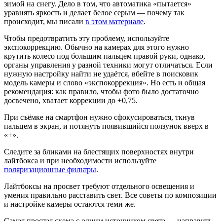
зимой на снегу. Дело в том, что автоматика «пытается»
уравнять яркость и делает белое серым — почему так
происходит, мы писали
в этом материале
.
Чтобы предотвратить эту проблему, используйте
экспокоррекцию. Обычно на камерах для этого нужно
крутить колесо под большим пальцем правой руки, однако,
органы управления у разной техники могут отличаться. Если
нужную настройку найти не удаётся, вбейте в поисковик
модель камеры и слово «экспокоррекция». Но есть и общая
рекомендация: как правило, чтобы фото было достаточно
досвечено, хватает коррекции до +0,75.
При съёмке на смартфон нужно сфокусироваться, ткнув
пальцем в экран, и потянуть появившийся ползунок вверх в
«+».
Следите за бликами на блестящих поверхностях внутри
лайтбокса и при необходимости используйте
поляризационные фильтры
.
Лайтбоксы на просвет требуют отдельного освещения и
умения правильно расставить свет. Все советы по композиции
и настройке камеры остаются теми же.
Самая простая схема с одним источником света — направить