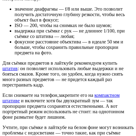
значение диафрагмы — f/8 или выше. Это позволит
получить достаточную глубину резкости, чтобы весь
объект был в фокусе;
ISO — 200, чтобы на снимках не было шумов;
выдержка при съёмке с рук — не длиннее 1/100, при
съёмке со штатива — любая;
фокусное расстояние объектива — в идеале 50 мм и
больше, чтобы сохранить правильные пропорции
предмета на фото.
Для съёмки предметов в лайткубе рекомендуем купить
штатив
: он позволяет использовать любые выдержки и не
бояться смазов. Кроме того, он удобен, когда нужно снять
много разных предметов — не придется каждый раз
перестраивать кадр.
Если снимаете на телефон,закрепите его на
компактном
штативе
и включите хотя бы двухкратный зум — так
пропорции предмета сохранятся естественными. А вот
портретный режим использовать не стоит: на однотонном
фоне размытие будет лишним.
Учтите, при съёмке в лайткубе на белом фоне могут возникать
проблемы с недосветами — точно такие, как при съёмке