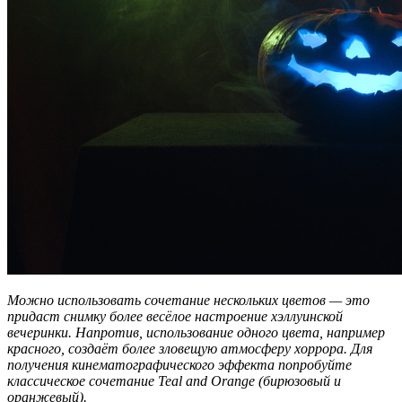
Можно использовать сочетание нескольких цветов — это
придаст снимку более весёлое настроение хэллуинской
вечеринки. Напротив, использование одного цвета, например
красного, создаёт более зловещую атмосферу хоррора. Для
получения кинематографического эффекта попробуйте
классическое сочетание Teal and Orange (бирюзовый и
оранжевый).