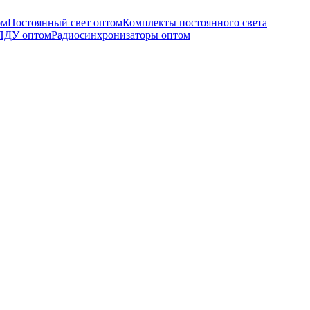
ом
Постоянный свет оптом
Комплекты постоянного света
ПДУ оптом
Радиосинхронизаторы оптом