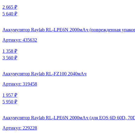
2 665
₽
5 640
₽
Аккумулятор Raylab RL-LPE6N 2000мАч (поврежденная упаков
Артикул:
435632
1 358
₽
3 560
₽
Аккумулятор Raylab RL-FZ100 2040мАч
Артикул:
319458
1 957
₽
5 950
₽
Аккумулятор Raylab RL-LPE6N 2000мАч (для EOS 6D 60D, 70D, 8
Артикул:
229228