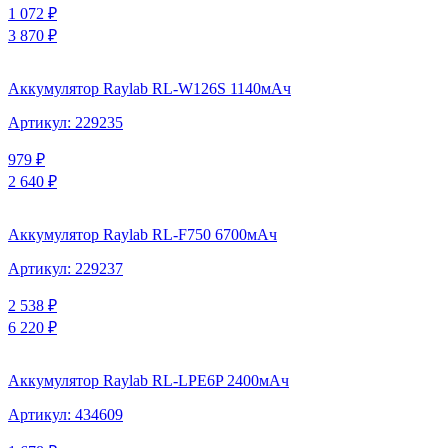
1 072
₽
3 870
₽
Аккумулятор Raylab RL-W126S 1140мАч
Артикул:
229235
979
₽
2 640
₽
Аккумулятор Raylab RL-F750 6700мАч
Артикул:
229237
2 538
₽
6 220
₽
Аккумулятор Raylab RL-LPE6P 2400мАч
Артикул:
434609