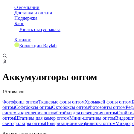
О компании
Доставка и оплата
Поддержка
Блог
Узнать статус заказа
Каталог
Коллекции Raylab
Аккумуляторы оптом
15 товаров
Фотофоны оптом
Тканевые фоны оптом
Хромакей фоны оптом
оптом
Софтбоксы оптом
Октобоксы оптом
Фотозонты оптом
Реф
системы крепления оптом
Стойки для освещения оптом
Стойки-
оптом
Штативы для камер оптом
Мини-штативы оптом
Видеошт
светофильтры оптом
Поляризационные фильтры оптом
Микрофо
Аккумуляторы оптом