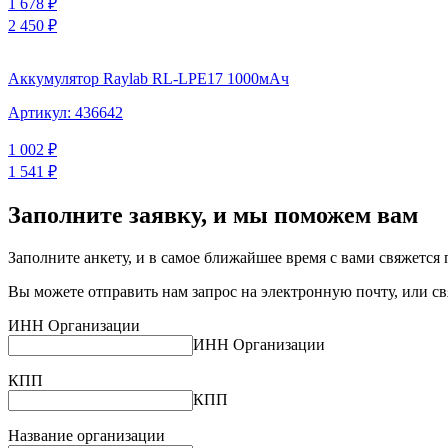
1 678
₽
2 450
₽
Аккумулятор Raylab RL-LPE17 1000мАч
Артикул:
436642
1 002
₽
1 541
₽
Заполните заявку,
и мы
поможем вам
Заполните анкету, и в самое ближайшее время с вами свяжется
Вы можете отправить нам запрос на электронную почту, или св
ИНН Организации
ИНН Организации
КПП
КПП
Название организации