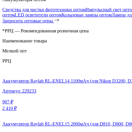
Средства для чистки фототехники оптом
Импульсный свет опт
оптом
LED осветители оптом
Кольцевые лампы оптом
Лампы дл
Запросить оптовые цены
*РРЦ — Рекомендованная розничная цена
Наименование товара
Мелкий опт
РРЦ
Аккумулятор Raylab RL-ENEL14 1100мАч (для Nikon D3200, D3
Артикул:
229233
907
₽
2 410
₽
Аккумулятор Raylab RL-ENEL15 2000мАч (для D810, D800, D80