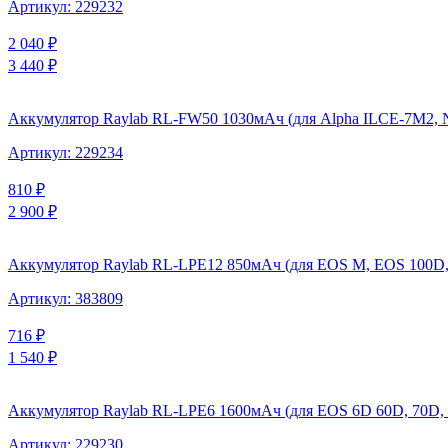
Артикул:
229232
2 040
₽
3 440
₽
Аккумулятор Raylab RL-FW50 1030мАч (для Alpha ILCE-7M2, 
Артикул:
229234
810
₽
2 900
₽
Аккумулятор Raylab RL-LPE12 850мАч (для EOS M, EOS 100D
Артикул:
383809
716
₽
1 540
₽
Аккумулятор Raylab RL-LPE6 1600мАч (для EOS 6D 60D, 70D, 80D
Артикул:
229230