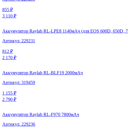
855
₽
3 110
₽
Аккумулятор Raylab RL-LPE8 1140мАч (для EOS 600D, 650D, 
Артикул:
229231
812
₽
2 170
₽
Аккумулятор Raylab RL-BLF19 2000мАч
Артикул:
319459
1 155
₽
2 790
₽
Аккумулятор Raylab RL-F970 7800мАч
Артикул:
229236