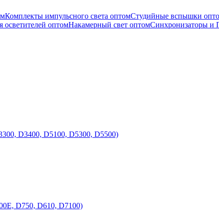
ом
Комплекты импульсного света оптом
Студийные вспышки опт
я осветителей оптом
Накамерный свет оптом
Синхронизаторы и 
300, D3400, D5100, D5300, D5500)
0E, D750, D610, D7100)