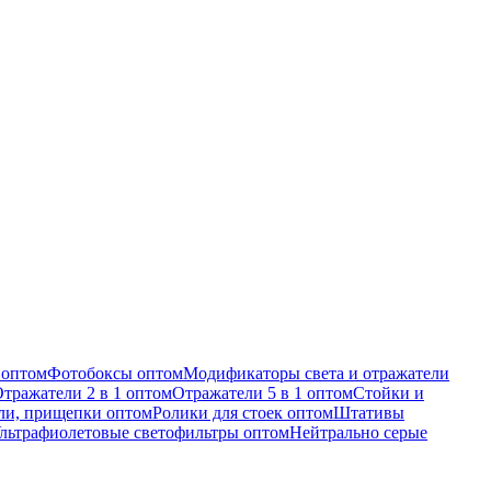
 оптом
Фотобоксы оптом
Модификаторы света и отражатели
тражатели 2 в 1 оптом
Отражатели 5 в 1 оптом
Стойки и
ли, прищепки оптом
Ролики для стоек оптом
Штативы
льтрафиолетовые светофильтры оптом
Нейтрально серые