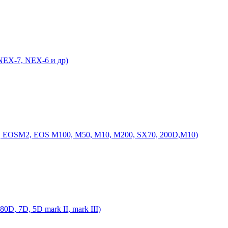
NEX-7, NEX-6 и др)
, EOSM2, EOS M100, M50, M10, M200, SX70, 200D,M10)
, 7D, 5D mark II, mark III)