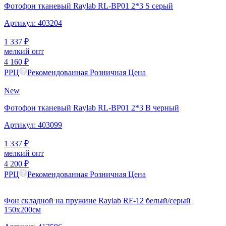
Фотофон тканевый Raylab RL-BP01 2*3 S серый
Артикул:
403204
1 337
₽
мелкий опт
4 160
₽
РРЦ
Рекомендованная Розничная Цена
New
Фотофон тканевый Raylab RL-BP01 2*3 B черный
Артикул:
403099
1 337
₽
мелкий опт
4 200
₽
РРЦ
Рекомендованная Розничная Цена
Фон складной на пружине Raylab RF-12 белый/серый
150x200см