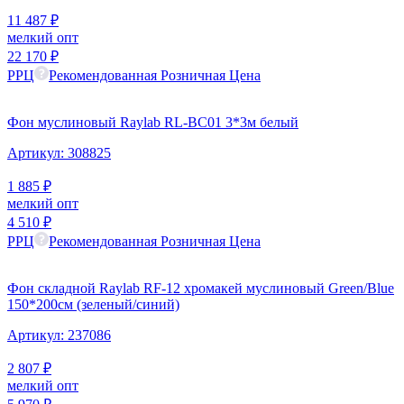
11 487
₽
мелкий опт
22 170
₽
РРЦ
Рекомендованная Розничная Цена
Фон муслиновый Raylab RL-BC01 3*3м белый
Артикул:
308825
1 885
₽
мелкий опт
4 510
₽
РРЦ
Рекомендованная Розничная Цена
Фон складной Raylab RF-12 хромакей муслиновый Green/Blue
150*200см (зеленый/синий)
Артикул:
237086
2 807
₽
мелкий опт