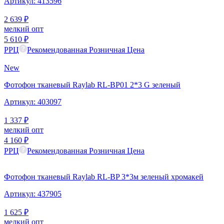
Артикул:
413596
2 639
₽
мелкий опт
5 610
₽
РРЦ
Рекомендованная Розничная Цена
New
Фотофон тканевый Raylab RL-BP01 2*3 G зеленый
Артикул:
403097
1 337
₽
мелкий опт
4 160
₽
РРЦ
Рекомендованная Розничная Цена
Фотофон тканевый Raylab RL-BP 3*3м зеленый хромакей
Артикул:
437905
1 625
₽
мелкий опт