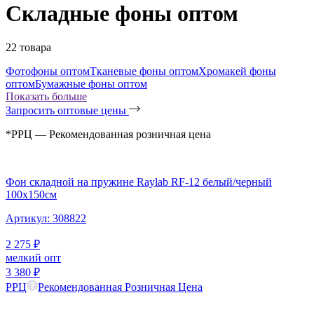
Складные фоны оптом
22 товара
Фотофоны оптом
Тканевые фоны оптом
Хромакей фоны
оптом
Бумажные фоны оптом
Показать больше
Запросить оптовые цены
*РРЦ — Рекомендованная розничная цена
Фон складной на пружине Raylab RF-12 белый/черный
100x150см
Артикул:
308822
2 275
₽
мелкий опт
3 380
₽
РРЦ
Рекомендованная Розничная Цена