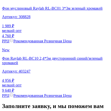
Фон муслиновый Raylab RL-BC01 3*3м зеленый хромакей
Артикул:
308828
1 989
₽
мелкий опт
4 760
₽
РРЦ
Рекомендованная Розничная Цена
New
Фон Raylab RL-BC10 2,4*5м двусторонний синий/зеленый
хромакей
Артикул:
403247
4 956
₽
мелкий опт
9 640
₽
РРЦ
Рекомендованная Розничная Цена
Заполните заявку,
и мы
поможем вам