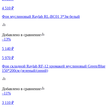
4 510
₽
Фон муслиновый Raylab RL-BC01 3*3м белый
Добавлено в сравнение
–13%
5 140
₽
5 970
₽
Фон складной Raylab RF-12 хромакей муслиновый Green/Blue
150*200см (зеленый/синий)
Добавлено в сравнение
–11%
3 110
₽