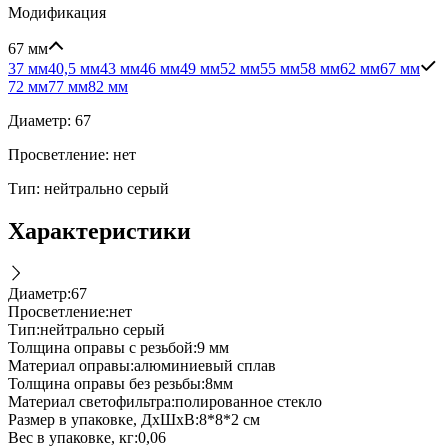
Модификация
67 мм
37 мм
40,5 мм
43 мм
46 мм
49 мм
52 мм
55 мм
58 мм
62 мм
67 мм
72 мм
77 мм
82 мм
Диаметр: 67
Просветление: нет
Тип: нейтрально серый
Характеристики
Диаметр
:
67
Просветление
:
нет
Тип
:
нейтрально серый
Толщина оправы с резьбой
:
9 мм
Материал оправы
:
алюминиевый сплав
Толщина оправы без резьбы
:
8мм
Материал светофильтра
:
полированное стекло
Размер в упаковке, ДxШxВ
:
8*8*2 см
Вес в упаковке, кг
:
0,06