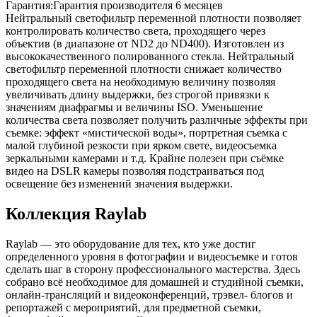
Гарантия
:
Гарантия производителя 6 месяцев
Нейтральный светофильтр переменной плотности позволяет
контролировать количество света, проходящего через
объектив (в диапазоне от ND2 до ND400). Изготовлен из
высококачественного полированного стекла. Нейтральный
светофильтр переменной плотности снижает количество
проходящего света на необходимую величину позволяя
увеличивать длину выдержки, без строгой привязки к
значениям диафрагмы и величины ISO. Уменьшение
количества света позволяет получить различные эффекты при
съемке: эффект «мистической воды», портретная съемка с
малой глубиной резкости при ярком свете, видеосъемка
зеркальными камерами и т.д. Крайне полезен при съёмке
видео на DSLR камеры позволяя подстраиваться под
освещение без изменений значения выдержки.
Коллекция Raylab
Raylab — это оборудование для тех, кто уже достиг
определенного уровня в фотографии и видеосъемке и готов
сделать шаг в сторону профессионального мастерства. Здесь
собрано всё необходимое для домашней и студийной съемки,
онлайн-трансляций и видеоконференций, трэвел- блогов и
репортажей с мероприятий, для предметной съемки,