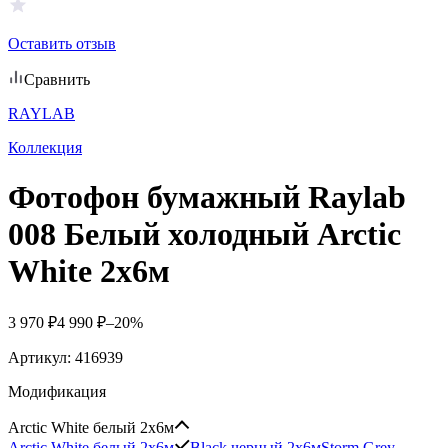
Оставить отзыв
Сравнить
RAYLAВ
Коллекция
Фотофон бумажный Raylab
008 Белый холодный Arctic
White 2х6м
3 970
₽
4 990
₽
–20%
Артикул:
416939
Модификация
Arctic White белый 2х6м
Arctic White белый 2х6м
Black черный 2х6м
Storm Grey