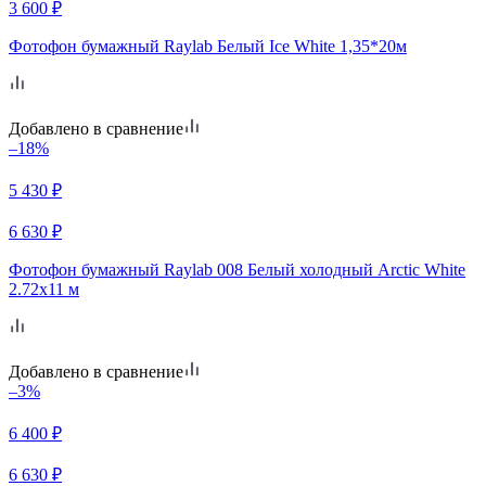
3 600
₽
Фотофон бумажный Raylab Белый Ice White 1,35*20м
Добавлено в сравнение
–18%
5 430
₽
6 630
₽
Фотофон бумажный Raylab 008 Белый холодный Arctic White
2.72x11 м
Добавлено в сравнение
–3%
6 400
₽
6 630
₽