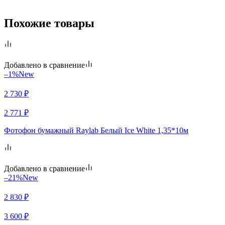
Похожие товары
Добавлено в сравнение
–1%
New
2 730
₽
2 771
₽
Фотофон бумажный Raylab Белый Ice White 1,35*10м
Добавлено в сравнение
–21%
New
2 830
₽
3 600
₽