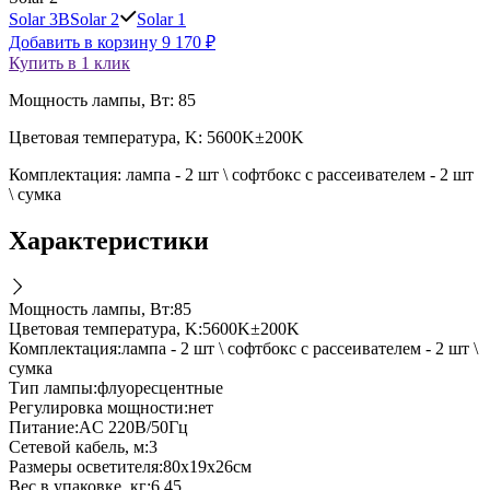
Solar 3B
Solar 2
Solar 1
Добавить в корзину
9 170
₽
Купить в 1 клик
Мощность лампы, Вт: 85
Цветовая температура, K: 5600K±200K
Комплектация: лампа - 2 шт \ софтбокс с рассеивателем - 2 шт
\ сумка
Характеристики
Мощность лампы, Вт
:
85
Цветовая температура, K
:
5600K±200K
Комплектация
:
лампа - 2 шт \ софтбокс с рассеивателем - 2 шт \
сумка
Тип лампы
:
флуоресцентные
Регулировка мощности
:
нет
Питание
:
AC 220В/50Гц
Сетевой кабель, м
:
3
Размеры осветителя
:
80х19х26см
Вес в упаковке, кг
:
6.45