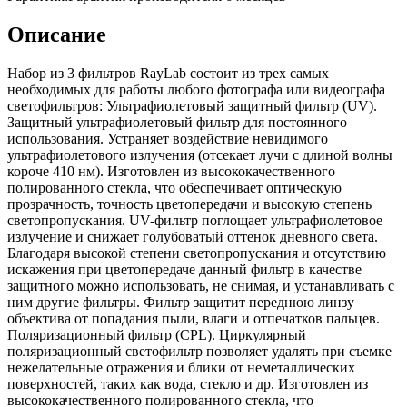
Описание
Набор из 3 фильтров RayLab состоит из трех самых
необходимых для работы любого фотографа или видеографа
светофильтров: Ультрафиолетовый защитный фильтр (UV).
Защитный ультрафиолетовый фильтр для постоянного
использования. Устраняет воздействие невидимого
ультрафиолетового излучения (отсекает лучи с длиной волны
короче 410 нм). Изготовлен из высококачественного
полированного стекла, что обеспечивает оптическую
прозрачность, точность цветопередачи и высокую степень
светопропускания. UV-фильтр поглощает ультрафиолетовое
излучение и снижает голубоватый оттенок дневного света.
Благодаря высокой степени светопропускания и отсутствию
искажения при цветопередаче данный фильтр в качестве
защитного можно использовать, не снимая, и устанавливать с
ним другие фильтры. Фильтр защитит переднюю линзу
объектива от попадания пыли, влаги и отпечатков пальцев.
Поляризационный фильтр (CPL). Циркулярный
поляризационный светофильтр позволяет удалять при съемке
нежелательные отражения и блики от неметаллических
поверхностей, таких как вода, стекло и др. Изготовлен из
высококачественного полированного стекла, что