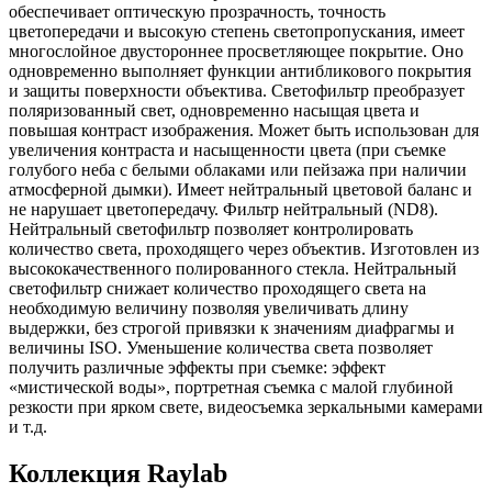
обеспечивает оптическую прозрачность, точность
цветопередачи и высокую степень светопропускания, имеет
многослойное двустороннее просветляющее покрытие. Оно
одновременно выполняет функции антибликового покрытия
и защиты поверхности объектива. Светофильтр преобразует
поляризованный свет, одновременно насыщая цвета и
повышая контраст изображения. Может быть использован для
увеличения контраста и насыщенности цвета (при съемке
голубого неба с белыми облаками или пейзажа при наличии
атмосферной дымки). Имеет нейтральный цветовой баланс и
не нарушает цветопередачу. Фильтр нейтральный (ND8).
Нейтральный светофильтр позволяет контролировать
количество света, проходящего через объектив. Изготовлен из
высококачественного полированного стекла. Нейтральный
светофильтр снижает количество проходящего света на
необходимую величину позволяя увеличивать длину
выдержки, без строгой привязки к значениям диафрагмы и
величины ISO. Уменьшение количества света позволяет
получить различные эффекты при съемке: эффект
«мистической воды», портретная съемка с малой глубиной
резкости при ярком свете, видеосъемка зеркальными камерами
и т.д.
Коллекция Raylab