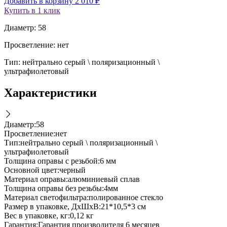
Добавить в корзину
2 010
₽
Купить в 1 клик
Диаметр: 58
Просветление: нет
Тип: нейтрально серый \ поляризационный \
ультрафиолетовый
Характеристики
Диаметр
:
58
Просветление
:
нет
Тип
:
нейтрально серый \ поляризационный \
ультрафиолетовый
Толщина оправы с резьбой
:
6 мм
Основной цвет
:
черный
Материал оправы
:
алюминиевый сплав
Толщина оправы без резьбы
:
4мм
Материал светофильтра
:
полированное стекло
Размер в упаковке, ДxШxВ
:
21*10,5*3 см
Вес в упаковке, кг
:
0,12 кг
Гарантия
:
Гарантия производителя 6 месяцев