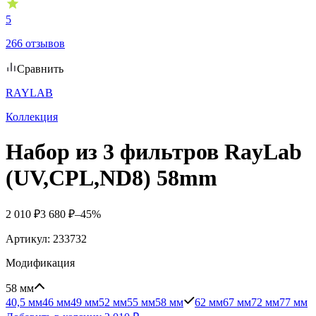
5
266 отзывов
Сравнить
RAYLAВ
Коллекция
Набор из 3 фильтров RayLab
(UV,CPL,ND8) 58mm
2 010
₽
3 680
₽
–45%
Артикул:
233732
Модификация
58 мм
40,5 мм
46 мм
49 мм
52 мм
55 мм
58 мм
62 мм
67 мм
72 мм
77 мм