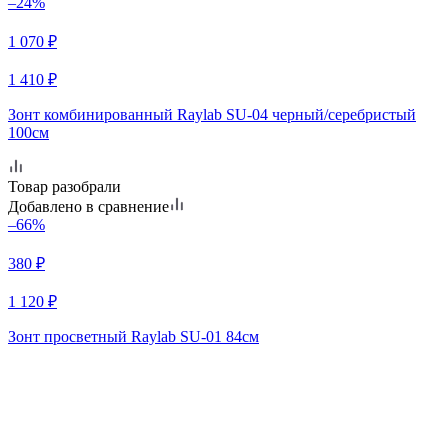
–24%
1 070
₽
1 410
₽
Зонт комбинированный Raylab SU-04 черный/серебристый
100см
Товар разобрали
Добавлено в сравнение
–66%
380
₽
1 120
₽
Зонт просветный Raylab SU-01 84см
Мы в соц сетях
Остались вопросы?