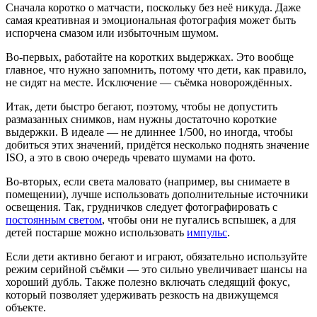
Сначала коротко о матчасти, поскольку без неё никуда. Даже
самая креативная и эмоциональная фотография может быть
испорчена смазом или избыточным шумом.
Во-первых, работайте на коротких выдержках. Это вообще
главное, что нужно запомнить, потому что дети, как правило,
не сидят на месте. Исключение — съёмка новорождённых.
Итак, дети быстро бегают, поэтому, чтобы не допустить
размазанных снимков, нам нужны достаточно короткие
выдержки. В идеале — не длиннее 1/500, но иногда, чтобы
добиться этих значений, придётся несколько поднять значение
ISO, а это в свою очередь чревато шумами на фото.
Во-вторых, если света маловато (например, вы снимаете в
помещении), лучше использовать дополнительные источники
освещения. Так, грудничков следует фотографировать с
постоянным светом
, чтобы они не пугались вспышек, а для
детей постарше можно использовать
импульс
.
Если дети активно бегают и играют, обязательно используйте
режим серийной съёмки — это сильно увеличивает шансы на
хороший дубль. Также полезно включать следящий фокус,
который позволяет удерживать резкость на движущемся
объекте.