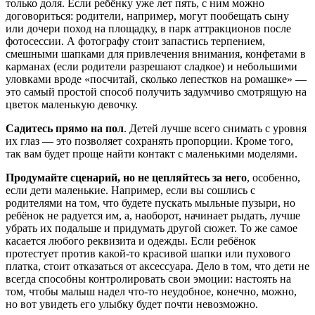
только доля. Если ребёнку уже лет пять, с ним можно
договориться: родители, например, могут пообещать сыну
или дочери поход на площадку, в парк аттракционов после
фотосессии. А фотографу стоит запастись терпением,
смешными шапками для привлечения внимания, конфетами в
карманах (если родители разрешают сладкое) и небольшими
уловками вроде «посчитай, сколько лепестков на ромашке» —
это самый простой способ получить задумчиво смотрящую на
цветок маленькую девочку.
Садитесь прямо на пол
. Детей лучше всего снимать с уровня
их глаз — это позволяет сохранять пропорции. Кроме того,
так вам будет проще найти контакт с маленькими моделями.
Продумайте сценарий, но не цепляйтесь за него
, особенно,
если дети маленькие. Например, если вы сошлись с
родителями на том, что будете пускать мыльные пузыри, но
ребёнок не радуется им, а, наоборот, начинает рыдать, лучше
убрать их подальше и придумать другой сюжет. То же самое
касается любого реквизита и одежды. Если ребёнок
протестует против какой-то красивой шапки или пухового
платка, стоит отказаться от аксессуара. Дело в том, что дети не
всегда способны контролировать свои эмоции: настоять на
том, чтобы малыш надел что-то неудобное, конечно, можно,
но вот увидеть его улыбку будет почти невозможно.