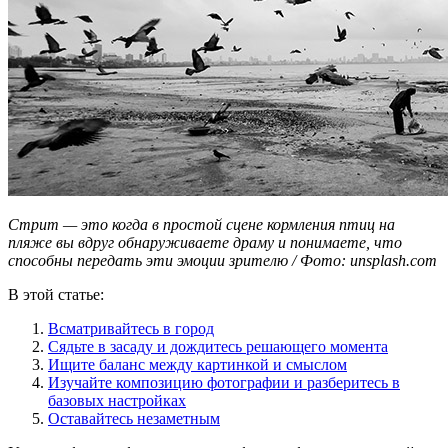
Стрит — это когда в простой сцене кормления птиц на
пляже вы вдруг обнаруживаете драму и понимаете, что
способны передать эти эмоции зрителю / Фото: unsplash.com
В этой статье:
Всматривайтесь в город
Сядьте в засаду и дождитесь решающего момента
Ищите баланс между картинкой и смыслом
Изучайте композицию фотографии и разберитесь в
базовых настройках
Оставайтесь незаметным