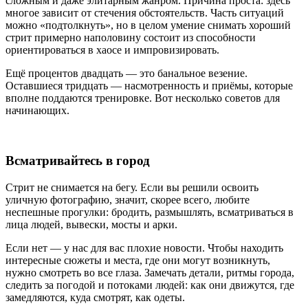
сложным и даже элитарным жанром. Причина проста: здесь
многое зависит от стечения обстоятельств. Часть ситуаций
можно «подтолкнуть», но в целом умение снимать хороший
стрит примерно наполовину состоит из способности
ориентироваться в хаосе и импровизировать.
Ещё процентов двадцать — это банальное везение.
Оставшиеся тридцать — насмотренность и приёмы, которые
вполне поддаются тренировке. Вот несколько советов для
начинающих.
Всматривайтесь в город
Стрит не снимается на бегу. Если вы решили освоить
уличную фотографию, значит, скорее всего, любите
неспешные прогулки: бродить, размышлять, всматриваться в
лица людей, вывески, мосты и арки.
Если нет — у нас для вас плохие новости. Чтобы находить
интересные сюжеты и места, где они могут возникнуть,
нужно смотреть во все глаза. Замечать детали, ритмы города,
следить за погодой и потоками людей: как они движутся, где
замедляются, куда смотрят, как одеты.