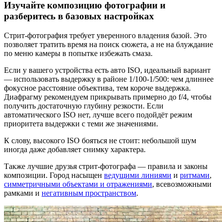
Изучайте композицию фотографии и
разберитесь в базовых настройках
Стрит-фотография требует уверенного владения базой. Это
позволяет тратить время на поиск сюжета, а не на блуждание
по меню камеры в попытке избежать смаза.
Если у вашего устройства есть авто ISO, идеальный вариант
— использовать выдержку в районе 1/100-1/500: чем длиннее
фокусное расстояние объектива, тем короче выдержка.
Диафрагму рекомендуем прикрывать примерно до f/4, чтобы
получить достаточную глубину резкости. Если
автоматического ISO нет, лучше всего подойдёт режим
приоритета выдержки с теми же значениями.
К слову, высокого ISO бояться не стоит: небольшой шум
иногда даже добавляет снимку характера.
Также лучшие друзья стрит-фотографа — правила и законы
композиции. Город насыщен
ведущими линиями
и
ритмами
,
симметричными объектами и отражениями
, всевозможными
рамками и
негативным пространством
.