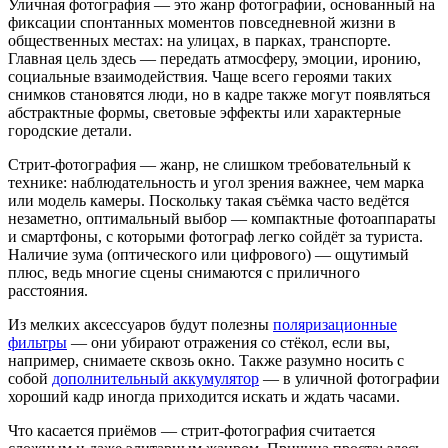
Уличная фотография — это жанр фотографии, основанный на
фиксации спонтанных моментов повседневной жизни в
общественных местах: на улицах, в парках, транспорте.
Главная цель здесь — передать атмосферу, эмоции, иронию,
социальные взаимодействия. Чаще всего героями таких
снимков становятся люди, но в кадре также могут появляться
абстрактные формы, световые эффекты или характерные
городские детали.
Стрит-фотография — жанр, не слишком требовательный к
технике: наблюдательность и угол зрения важнее, чем марка
или модель камеры. Поскольку такая съёмка часто ведётся
незаметно, оптимальный выбор — компактные фотоаппараты
и смартфоны, с которыми фотограф легко сойдёт за туриста.
Наличие зума (оптического или цифрового) — ощутимый
плюс, ведь многие сцены снимаются с приличного
расстояния.
Из мелких аксессуаров будут полезны
поляризационные
фильтры
— они убирают отражения со стёкол, если вы,
например, снимаете сквозь окно. Также разумно носить с
собой
дополнительный аккумулятор
— в уличной фотографии
хороший кадр иногда приходится искать и ждать часами.
Что касается приёмов — стрит-фотография считается