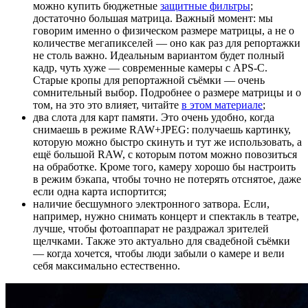
можно купить бюджетные
защитные фильтры
;
достаточно большая матрица. Важный момент: мы
говорим именно о физическом размере матрицы, а не о
количестве мегапикселей — оно как раз для репортажки
не столь важно. Идеальным вариантом будет полный
кадр, чуть хуже — современные камеры с APS-C.
Старые кропы для репортажной съёмки — очень
сомнительный выбор. Подробнее о размере матрицы и о
том, на это это влияет, читайте
в этом материале
;
два слота для карт памяти. Это очень удобно, когда
снимаешь в режиме RAW+JPEG: получаешь картинку,
которую можно быстро скинуть и тут же использовать, а
ещё большой RAW, с которым потом можно повозиться
на обработке. Кроме того, камеру хорошо бы настроить
в режим бэкапа, чтобы точно не потерять отснятое, даже
если одна карта испортится;
наличие бесшумного электронного затвора. Если,
например, нужно снимать концерт и спектакль в театре,
лучше, чтобы фотоаппарат не раздражал зрителей
щелчками. Также это актуально для свадебной съёмки
— когда хочется, чтобы люди забыли о камере и вели
себя максимально естественно.