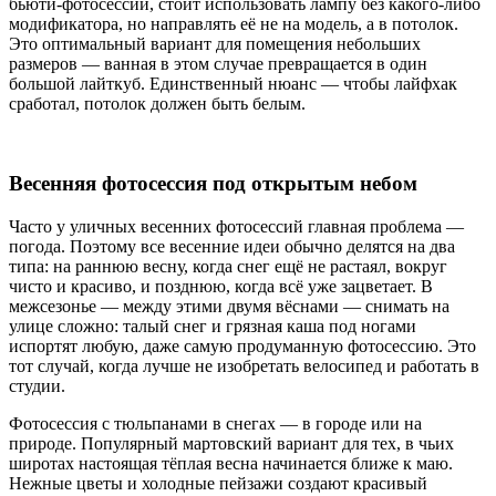
бьюти-фотосессии, стоит использовать лампу без какого-либо
модификатора, но направлять её не на модель, а в потолок.
Это оптимальный вариант для помещения небольших
размеров — ванная в этом случае превращается в один
большой лайткуб. Единственный нюанс — чтобы лайфхак
сработал, потолок должен быть белым.
Весенняя фотосессия под открытым небом
Часто у уличных весенних фотосессий главная проблема —
погода. Поэтому все весенние идеи обычно делятся на два
типа: на раннюю весну, когда снег ещё не растаял, вокруг
чисто и красиво, и позднюю, когда всё уже зацветает. В
межсезонье — между этими двумя вёснами — снимать на
улице сложно: талый снег и грязная каша под ногами
испортят любую, даже самую продуманную фотосессию. Это
тот случай, когда лучше не изобретать велосипед и работать в
студии.
Фотосессия с тюльпанами в снегах — в городе или на
природе. Популярный мартовский вариант для тех, в чьих
широтах настоящая тёплая весна начинается ближе к маю.
Нежные цветы и холодные пейзажи создают красивый