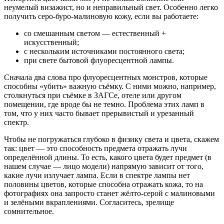
неумелый визажист, но и неправильный свет. Особенно легко
получить серо-буро-малиновую кожу, если вы работаете:
со смешанным светом — естественный +
искусственный;
с нескольким источниками постоянного света;
при свете бытовой флуоресцентной лампы.
Сначала два слова про флуоресцентных монстров, которые
способны «убить» важную съёмку. С ними можно, например,
столкнуться при съёмке в ЗАГСе, отеле или другом
помещении, где вроде бы не темно. Проблема этих ламп в
том, что у них часто бывает прерывистый и урезанный
спектр.
Чтобы не погружаться глубоко в физику света и цвета, скажем
так: цвет — это способность предмета отражать лучи
определённой длины. То есть, какого цвета будет предмет (в
нашем случае — лицо модели) напрямую зависит от того,
какие лучи излучает лампа. Если в спектре лампы нет
половины цветов, которые способна отражать кожа, то на
фотографиях она запросто станет жёлто-серой с малиновыми
и зелёными вкраплениями. Согласитесь, зрелище
сомнительное.